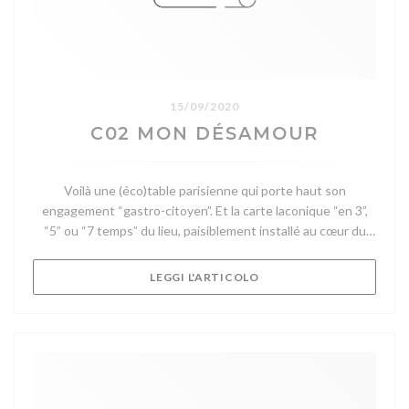
15/09/2020
C02 MON DÉSAMOUR
Voilà une (éco)table parisienne qui porte haut son
engagement “gastro-citoyen”. Et la carte laconique “en 3”,
“5” ou “7 temps” du lieu, paisiblement installé au cœur du
quartier latin, vous met d’emblée à la température en
affichant l’empreinte carbone de l’assiette plutôt que sa
((APRE UNA NUOVA FINE
LEGGI L'ARTICOLO
composition.
Vd Viande durable Z Zéro-déchet P Pêche Durable
Image Ecotable
Jugeons d’abord la Table de Colette pour son art jusqu’au-
boutiste de traiter le végétal (local et de saison,
évidemment) du bulbe à la fane, du zeste à la fleur. Prenons