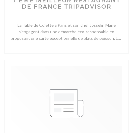
7 EME MEILLEUR RESTAURANT
DE FRANCE TRIPADVISOR
La Table de Colette à Paris et son chef Josselin Marie
s'engagent dans une démarche éco-responsable en
proposant une carte exceptionnelle de plats de poisson. Les
clients ont le choix entre trois, cinq ou sept plats, avec un
accord mets et vins pour chacun. Le restaurant possède
également l'une des plus belles terrasses de la région, ce qui
en fait le lieu idéal pour une soirée spéciale.