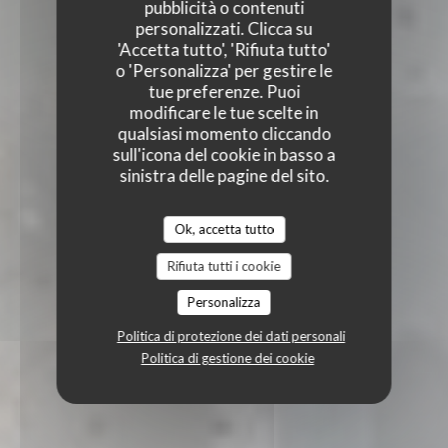
pubblicità o contenuti
personalizzati. Clicca su
'Accetta tutto', 'Rifiuta tutto'
o 'Personalizza' per gestire le
tue preferenze. Puoi
modificare le tue scelte in
qualsiasi momento cliccando
sull'icona del cookie in basso a
sinistra delle pagine del sito.
Ok, accetta tutto
Rifiuta tutti i cookie
Personalizza
Politica di protezione dei dati personali
Politica di gestione dei cookie