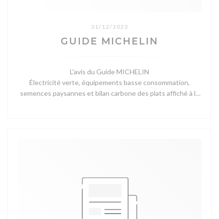
31/12/2023
GUIDE MICHELIN
L'avis du Guide MICHELIN
Électricité verte, équipements basse consommation,
semences paysannes et bilan carbone des plats affiché à la
carte, tout est pensé ici dans le respect de la planète. Les
végétaux sont à l'honneur, travaillés sous toutes leurs
formes, à l'image de cette déclinaison de lentilles (en ragoût,
en émulsion et frites). Sans oublier quelques clins d'œil à la
Bretagne natale du chef comme ce terre-mer autour du
chou-fleur, de l'andouille de Guéméné et des ormeaux.